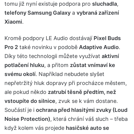
tomu již nyní existuje podpora pro
sluchadla
,
telefony Samsung Galaxy
a
vybraná zařízení
Xiaomi
.
Kromě podpory LE Audio dostávají
Pixel Buds
Pro 2
také novinku v podobě
Adaptive Audio
.
Díky této technologii můžete využívat
aktivní
potlačení hluku
, a přitom
zůstat vnímaví ke
svému okolí
. Například nebudete slyšet
nepřetržitý hluk dopravy při procházce městem,
ale pokud někdo
zatrubí těsně předtím, než
vstoupíte do silnice
, zvuk se k vám dostane.
Součástí je i
ochrana před hlasitými zvuky (Loud
Noise Protection)
, která chrání váš sluch – třeba
když kolem vás projede
hasičské auto se