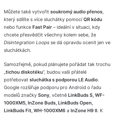
Můžete také vytvořit
soukromý audio přenos
,
který sdílíte s více sluchátky pomocí
QR kódu
nebo funkce
Fast Pair
– ideální v situaci, kdy
chcete přesvědčit všechny kolem sebe, že
Disintegration Loops
se dá opravdu ocenit jen ve
sluchátkách.
Samozřejmě, pokud plánujete pořádat tak trochu
„
tichou diskotéku
“, budou vaši přátelé
potřebovat
sluchátka s podporou LE Audio
.
Google rozšiřuje podporu pro Android o řadu
modelů značky
Sony
, včetně
LinkBuds S, WF-
1000XM5, InZone Buds, LinkBuds Open,
LinkBuds Fit, WH-1000XM6
a
InZone H9 II
. K