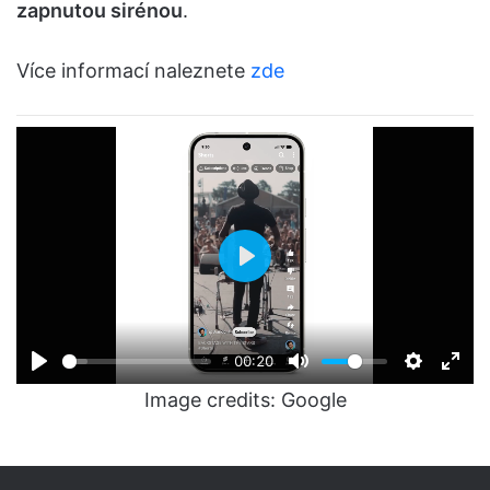
zapnutou sirénou
.
Více informací naleznete
zde
P
l
a
00:20
y
Image credits: Google